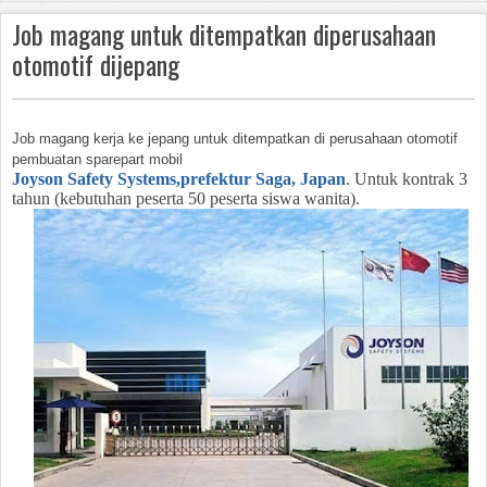
v
Job magang untuk ditempatkan diperusahaan
i
otomotif dijepang
g
a
Job magang kerja ke jepang untuk ditempatkan di perusahaan otomotif
pembuatan sparepart mobil
ti
Joyson Safety Systems,prefektur Saga, Japan
. Untuk kontrak 3
tahun (kebutuhan peserta 50 peserta siswa wanita).
o
n