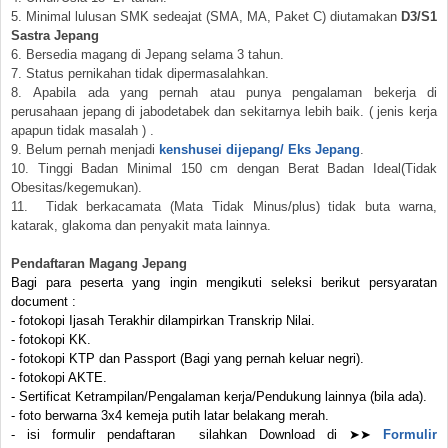
5. Minimal lulusan SMK sedeajat (SMA, MA, Paket C) diutamakan
D3/S1
Sastra Jepang
6. Bersedia magang di Jepang selama 3 tahun.
7. Status pernikahan tidak dipermasalahkan.
8. Apabila ada yang pernah atau punya pengalaman bekerja di
perusahaan jepang di jabodetabek dan sekitarnya lebih baik. ( jenis kerja
apapun tidak masalah ) .
9. Belum pernah menjadi
kenshusei dijepang/ Eks Jepang
.
10. Tinggi Badan Minimal 150 cm dengan Berat Badan Ideal(Tidak
Obesitas/kegemukan).
11. Tidak berkacamata (Mata Tidak Minus/plus) tidak buta warna,
katarak, glakoma dan penyakit mata lainnya.
Pendaftaran Magang Jepang
Bagi para peserta yang ingin mengikuti seleksi berikut persyaratan
document :
- fotokopi Ijasah Terakhir dilampirkan Transkrip Nilai.
- fotokopi KK.
- fotokopi KTP dan Passport (Bagi yang pernah keluar negri).
- fotokopi AKTE.
- Sertificat Ketrampilan/Pengalaman kerja/Pendukung lainnya (bila ada).
- foto berwarna 3x4 kemeja putih latar belakang merah.
- isi formulir pendaftaran silahkan Download di
➤➤
Formulir