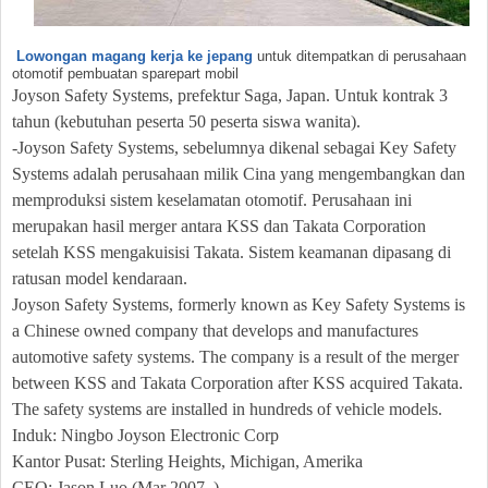
Lowongan magang kerja ke jepang
untuk ditempatkan di perusahaan
otomotif pembuatan sparepart mobil
Joyson Safety Systems, prefektur Saga, Japan. Untuk kontrak 3
tahun (kebutuhan peserta 50 peserta siswa wanita).
-
Joyson Safety Systems, sebelumnya dikenal sebagai Key Safety
Systems adalah perusahaan milik Cina yang mengembangkan dan
memproduksi sistem keselamatan otomotif. Perusahaan ini
merupakan hasil merger antara KSS dan Takata Corporation
setelah KSS mengakuisisi Takata. Sistem keamanan dipasang di
ratusan model kendaraan.
Joyson Safety Systems, formerly known as Key Safety Systems is
a Chinese owned company that develops and manufactures
automotive safety systems. The company is a result of the merger
between KSS and Takata Corporation after KSS acquired Takata.
The safety systems are installed in hundreds of vehicle models.
Induk: Ningbo Joyson Electronic Corp
Kantor Pusat: Sterling Heights, Michigan, Amerika
CEO: Jason Luo (Mar 2007–)