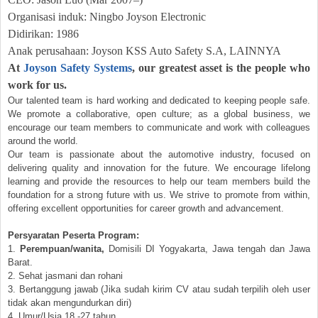
Organisasi induk: Ningbo Joyson Electronic
Didirikan: 1986
Anak perusahaan: Joyson KSS Auto Safety S.A, LAINNYA
At
Joyson Safety Systems
, our greatest asset is the people who
work for us.
Our talented team is hard working and dedicated to keeping people safe.
We promote a collaborative, open culture; as a global business, we
encourage our team members to communicate and work with colleagues
around the world.
Our team is passionate about the automotive industry, focused on
delivering quality and innovation for the future. We encourage lifelong
learning and provide the resources to help our team members build the
foundation for a strong future with us. We strive to promote from within,
offering excellent opportunities for career growth and advancement.
Persyaratan Peserta Program:
1.
Perempuan/wanita,
Domisili DI Yogyakarta, Jawa tengah dan Jawa
Barat.
2. Sehat jasmani dan rohani
3. Bertanggung jawab (Jika sudah kirim CV atau sudah terpilih oleh user
tidak akan mengundurkan diri)
4. Umur/Usia 18
-
27 tahun.