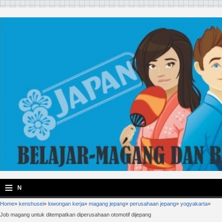
≡
N
Home
»
kenshusei
»
lowongan kerja
»
magang jepang
»
perusahaan jepang
»
yogyakarta
»
a
Job magang untuk ditempatkan diperusahaan otomotif dijepang