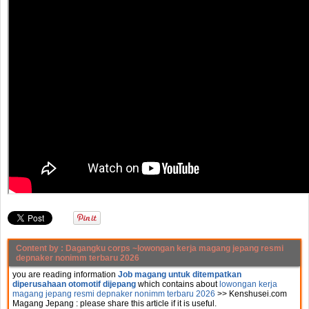
Content by :
Dagangku corps
~lowongan kerja magang jepang resmi
depnaker nonimm terbaru 2026
you are reading information
Job magang untuk ditempatkan
diperusahaan otomotif dijepang
which contains about
lowongan kerja
magang jepang resmi depnaker nonimm terbaru 2026
>> Kenshusei.com
Magang Jepang :
please share this article if it is useful.