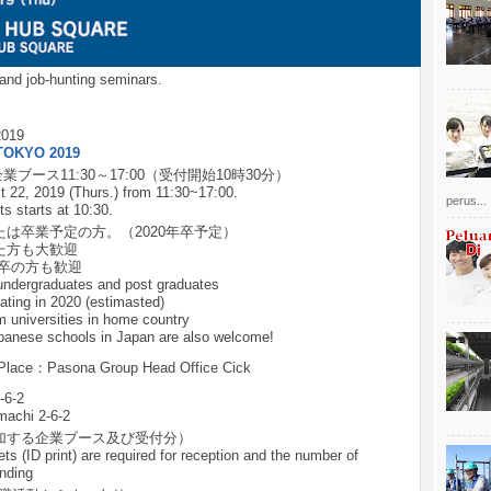
 and job-hunting seminars.
019
TOKYO 2019
業ブース11:30～17:00（受付開始10時30分）
 22, 2019 (Thurs.) from 11:30~17:00.
perus...
ts starts at 10:30.
は卒業予定の方。（2020年卒予定）
た方も大歓迎
9年卒の方も歓迎
 undergraduates and post graduates
ating in 2020 (estimasted)
m universities in home country
panese schools in Japan are also welcome!
Pasona Group Head Office Cick
6-2
machi 2-6-2
加する企業ブース及び受付分）
ts (ID print) are required for reception and the number of
nding