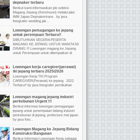
depnaker terbaru
Berikut kami informasikan job seleksi
Magang Jepang (Kenshusei) melalui jalur
IMM Japan Depnakertrans . by jasa
fotografer wedding jak...
Lowongan pemagangan ke jepang
untuk perempuan Terbaru!!
DIBUTUHKAN SEGERA PESERTA
MAGANG KE JEPANG UNTUK WANITA 50
ORANG !!! Lowongan magang ke Jepang
untuk Perempuan untuk ditempatkan di
Lowongan kerja caregiver(perawat)
tki jepang terbaru 2025/2026
Lowongan Kerja TKI Program
CAREGIVER(Perawat) ke jepang 2022
Terbaru!! by jasa fotografer pernikahan
Lowongan magang jepang industri
perkebunan Urgent !!!
Berikut informasi lowongan pemagangan
jepang untuk penempatan bidang industri
perkebunan di jepang, prefecture mei japan.
by jasa foto...
Lowongan Magang ke Jepang Bidang
Konstruksi Bangunan
Berikut Informasi Lowongan Kerja sebagai