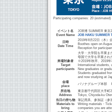
Participating companies: 20 (estimated)
イベント名
JOB博 SUMMER 東京2
Event Name
JOB HAKU SUMMER 
2019年8月22日（木）企
日時
Boothes open on August
Date Time
Reception for participan
大学・大学院を卒業また
母国で大学を卒業され
来場対象者
※2019年秋卒、201
Target
International students,
participants
New graduates or gradu
Students graduated fro
and now studying at Ja
会場
パソナグループ本部 Place：
place
所在地
東京都千代田区大手町2-
Address
Tokyo, Chiyoda-ku Ote
当日の持ち物
筆記用具、参加証（参
Materials to
Writing materials・Ticke
bring
companies you are atte