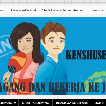
pang
Caregiver/perawat
Study Bahasa Jepang Arubaito
Beasiswa 
 JEPANG
STUDY KE JEPANG
BEASISWA KE JEPANG
JOB FA