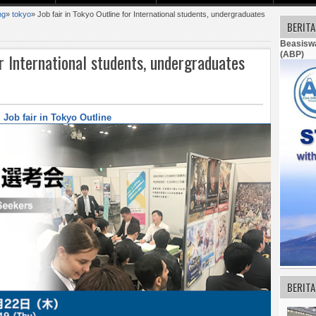
ng
»
tokyo
»
Job fair in Tokyo Outline for International students, undergraduates
BERIT
Beasiswa
or International students, undergraduates
(ABP)
!
Job fair in Tokyo Outline
BERITA