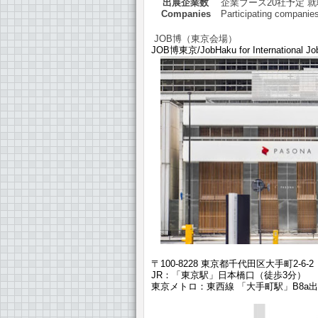
出展企業数
企業ブース20社予定 
Companies
Participating companies
JOB博（東京会場）
JOB博東京/JobHaku for International Jo
〒100-8228 東京都千代田区大手町2-6-2
JR：「東京駅」日本橋口（徒歩3分）
東京メトロ：東西線 「大手町駅」B8a